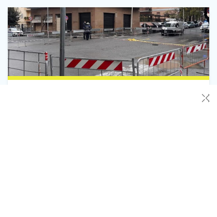
Roma, via Latina appena rifatta dopo anni e
✕
di nuovo rotta dagli scavi
Il rifacimento del manto stradale di via Latina, nel tratto
compreso tra via Tommaso da Celano e via Latina, era stato
accolto con soddisfazione dai residenti del quartiere. Dopo
anni di degrado e buche, i lavori sembravano aver finalmente
restituito decoro e sicurezza alla strada. Ma la soddisfazione è
durata poco: un nuovo scavo, avviato […]
Leggi Tutto
16/10/2025