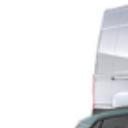
Pista ciclabile di via Guido Reni, i residenti: “Si
perdono 200 parcheggi”
Cresce la tensione a Roma intorno alla pista ciclabile di via
Guido Reni, al centro di una dura protesta da parte del comitato
Sos Guido Reni, che contesta la perdita di parcheggi e la
gestione del progetto da parte del Campidoglio. Il gruppo di
residenti ha inviato una richiesta formale per essere ascoltato in
Commissione […]
Leggi Tutto
14/10/2025