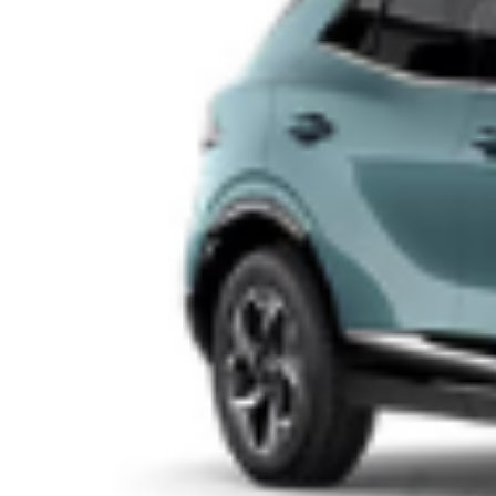
Ciclabile di via Guido Reni, confronto tra
residenti e favorevoli al progetto
È stato un sabato di confronto a distanza tra chi dice “no” e chi
dice “sì” alla ciclabile di via Guido Reni. Dopo le tensioni di
giovedì scorso, con i residenti che avevano bloccato i lavori del
Grab (Grande raccordo anulare delle bici), ieri piazza Gentile da
Fabriano è diventata il teatro di due manifestazioni […]
Leggi Tutto
12/10/2025