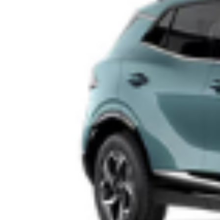
Lotito scrive ai tifosi della Lazio: un invito a
comporre la frattura
Il massimo dirigente biancoceleste ha deciso di rivolgersi
direttamente alla propria tifoseria attraverso una riflessione
articolata pubblicata sulle colonne del Messaggero, con
l’obiettivo programmatico di inaugurare una nuova stagione di
relazioni reciproche e di fare chiarezza sulle linee strategiche
che guidano la gestione del club. Di fronte a un momento che lo
stesso patron definisce […]
Leggi Tutto
11/06/2026