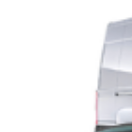
I tifosi laziali rispondono a Lotito: “E’ tardi
ormai. Avanti con la protesta”
La frattura tra la presidenza della società biancoceleste e la
tifoseria organizzata si arricchisce di un nuovo, durissimo
capitolo. A seguito della lunga lettera aperta del patron Claudio
Lotito pubblicata dal Messaggero e delle contestuali smentite
societarie circa una possibile cessione del club, i principali
gruppi della curva biancoceleste hanno diffuso una replica
congiunta attraverso i […]
Leggi Tutto
11/06/2026