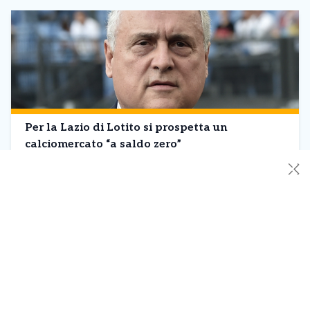
Per la Lazio di Lotito si prospetta un
calciomercato “a saldo zero”
✕
Il cammino che attende la dirigenza della Lazio per
riconquistare la fiducia della propria tifoseria si preannuncia
lungo e tortuoso, paragonabile a una vera e propria scalata di
una montagna. E la salita si fa ancora più ardua, ora che è
arrivata la richiesta della Commissione di Controllo, che chiede
alla società un mercato “a […]
Leggi Tutto
13/06/2026