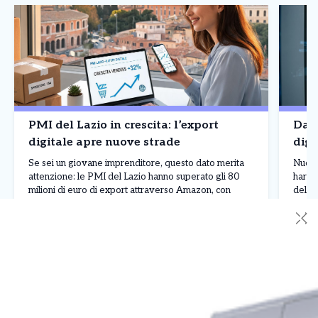
PMI del Lazio in crescita: l’export
Dal 
digitale apre nuove strade
digi
Se sei un giovane imprenditore, questo dato merita
Nuove
attenzione: le PMI del Lazio hanno superato gli 80
hardw
milioni di euro di export attraverso Amazon, con
delle 
Roma tra le città più dinamiche. Dietro questi numeri
sbloc
✕
c’è una lezione chiara: anche in un contesto difficile, le
miliar
imprese che investono su digitale, organizzazione e
digit
mercati esteri possono crescere […]
delle 
Leggi Tutto
22/07/2026
21/0
[…]