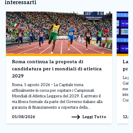
interessarti
Roma continua la proposta di
Lazi
candidatura per i mondiali di atletica
pron
2029
La pr
Gattu
Roma, 5 agosto 2026 – La Capitale torna
messo 
ufficialmente in corsa per ospitare i Campionati
intend
Mondiali di Atletica Leggera del 2029. È arrivato il
Con u
via libera formale da parte del Governo italiano alla
calab
garanzia di finanziamento a copertura della
comple
candidatura di Roma, segnando il punto di svolta
Leggi Tutto
05/08/2026
12/0
dalla
decisivo nell’iter istituzionale. L’esito positivo del
confronto è […]