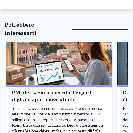
Potrebbero
interessarti
PMI del Lazio in crescita: l’export
Dal 
digitale apre nuove strade
digi
Se sei un giovane imprenditore, questo dato merita
Nuove
attenzione: le PMI del Lazio hanno superato gli 80
hardw
milioni di euro di export attraverso Amazon, con
delle 
Roma tra le città più dinamiche. Dietro questi numeri
sbloc
c’è una lezione chiara: anche in un contesto difficile, le
miliar