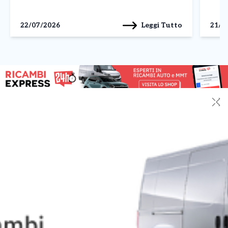
imprese che investono su digitale, organizzazione e
digit
mercati esteri possono crescere […]
delle 
Leggi Tutto
22/07/2026
21/0
[…]
✕