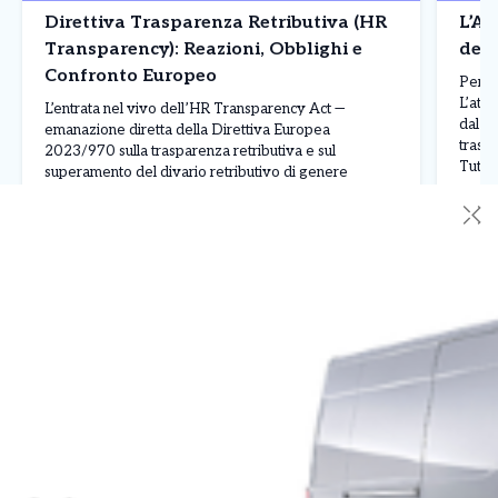
Direttiva Trasparenza Retributiva (HR
L’AI
Transparency): Reazioni, Obblighi e
del
Confronto Europeo
Perch
L’atte
L’entrata nel vivo dell’HR Transparency Act —
dal 2
emanazione diretta della Direttiva Europea
traspa
2023/970 sulla trasparenza retributiva e sul
Tuttav
superamento del divario retributivo di genere
e agen
(gender pay gap) — sta ridisegnando le strategie di
✕
oggi 
reclutamento, gestione e compensation all’interno del
Leggi Tutto
04/08/2026
30/0
regol
panorama aziendale italiano ed europeo. Con la
scadenza per il recepimento nazionale fissata per
giugno 2026, […]