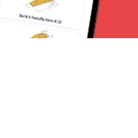
Seguici su:
RomaNews 24
Lavora con noi