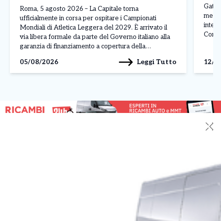
Gattu
Roma, 5 agosto 2026 – La Capitale torna
messo 
ufficialmente in corsa per ospitare i Campionati
intend
Mondiali di Atletica Leggera del 2029. È arrivato il
Con u
via libera formale da parte del Governo italiano alla
calab
garanzia di finanziamento a copertura della
comple
candidatura di Roma, segnando il punto di svolta
Leggi Tutto
05/08/2026
12/0
dalla
decisivo nell’iter istituzionale. L’esito positivo del
confronto è […]
✕