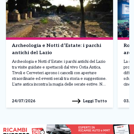
Archeologia e Notti d’Estate: i parchi
Roma
antichi del Lazio
aren
Archeologia e Notti d’Estate: i parchi antichi del Lazio
La st
tra visite guidate e spettacoli dal vivo Ostia Antica,
proiet
Tivoli e Cerveteri aprono i cancelli con aperture
diffus
straordinarie ed eventi serali tra storia e suggestione.
scherm
L’arte antica incontra la magia delle serate estive. Nel
cinem
fine settimana, i principali parchi archeologici del
dei p
Lazio propongono speciali aperture in […]
come i
Leggi Tutto
24/07/2026
03/0
Giova