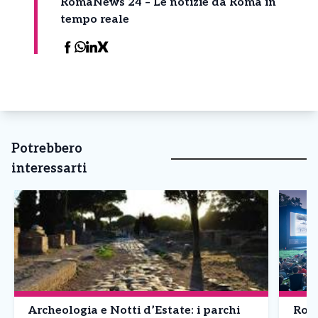
RomaNews 24 – Le notizie da Roma in
tempo reale
Potrebbero
interessarti
Archeologia e Notti d’Estate: i parchi
Roma