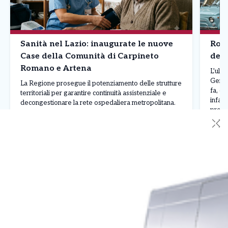
Sanità nel Lazio: inaugurate le nuove
Roma
Case della Comunità di Carpineto
defi
Romano e Artena
L’ulti
Geran
La Regione prosegue il potenziamento delle strutture
fa, qu
territoriali per garantire continuità assistenziale e
infart
decongestionare la rete ospedaliera metropolitana.
propri
Si arricchisce la rete della medicina territoriale nel
✕
un def
Lazio con l’attivazione delle nuove Case della
dista
Comunità a Carpineto Romano e Artena. L’intervento
Leggi Tutto
24/07/2026
15/0
rientra nel piano strategico di riorganizzazione della
sanità regionale finanziato dai fondi del PNRR, volto
[…]