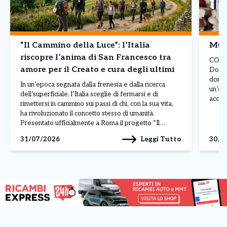
“Il Cammino della Luce”: l’Italia
Muse
riscopre l’anima di San Francesco tra
COMU
amore per il Creato e cura degli ultimi
Domen
domen
In un’epoca segnata dalla frenesia e dalla ricerca
un’occ
dell’superficiale, l’Italia sceglie di fermarsi e di
accede
rimettersi in cammino sui passi di chi, con la sua vita,
e arch
ha rivoluzionato il concetto stesso di umanità.
domen
Presentato ufficialmente a Roma il progetto “Il
libero
Cammino di Francesco – Il Cammino della Luce”:
Leggi Tutto
31/07/2026
30/0
un’unica grande rete di percorsi che ricompone […]