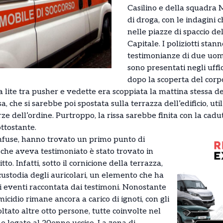
Casilino e della squadra 
di droga, con le indagini
nelle piazze di spaccio de
Capitale. I poliziotti sta
testimonianze di due uomin
sono presentati negli uffic
dopo la scoperta del corp
ta lite tra pusher e vedette era scoppiata la mattina stessa d
sa, che si sarebbe poi spostata sulla terrazza dell’edificio, ut
rze dell’ordine. Purtroppo, la rissa sarebbe finita con la cad
ottostante.
onfuse, hanno trovato un primo punto di
che aveva testimoniato è stato trovato in
to. Infatti, sotto il cornicione della terrazza,
custodia degli auricolari, un elemento che ha
i eventi raccontata dai testimoni. Nonostante
omicidio rimane ancora a carico di ignoti, con gli
ltato altre otto persone, tutte coinvolte nel