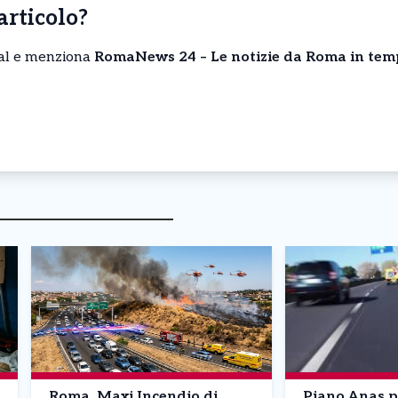
’articolo?
cial e menziona
RomaNews 24 – Le notizie da Roma in tem
Roma, Maxi Incendio di
Piano Anas p