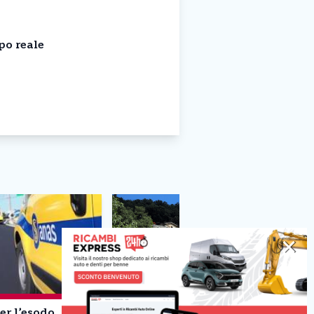
po reale
✕
er l’esodo
Cammini Francescani nel