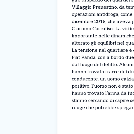
giro di spaccio del quartiere
Villaggio Prenestino, da tempo
operazioni antidroga, come i
dicembre 2018, che aveva por
Giacomo Cascalisci. La vitt
importante nelle dinamiche 
alterato gli equilibri nel qua
La tensione nel quartiere è 
Fiat Panda, con a bordo due 
dal luogo del delitto. Alcun
hanno trovato tracce dei due
conducente, un uomo egiziano
positivo, l’uomo non è stato 
hanno trovato l’arma da fuo
stanno cercando di capire se c
rouge che potrebbe spiegare 