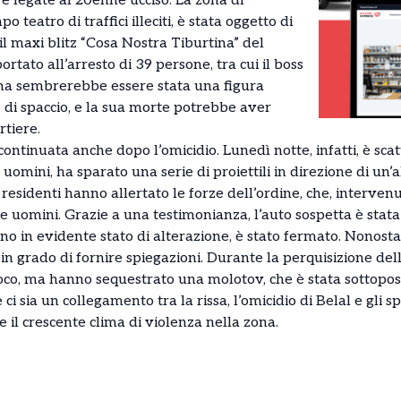
 e legate al 20enne ucciso. La zona di
 teatro di traffici illeciti, è stata oggetto di
l maxi blitz “Cosa Nostra Tiburtina” del
tato all’arresto di 39 persone, tra cui il boss
ima sembrerebbe essere stata una figura
di spaccio, e la sua morte potrebbe aver
rtiere.
continuata anche dopo l’omicidio. Lunedì notte, infatti, è sc
uomini, ha sparato una serie di proiettili in direzione di un’
i residenti hanno allertato le forze dell’ordine, che, interv
 uomini. Grazie a una testimonianza, l’auto sospetta è stata 
 in evidente stato di alterazione, è stato fermato. Nonostan
in grado di fornire spiegazioni. Durante la perquisizione dell
co, ma hanno sequestrato una molotov, che è stata sottoposta
i sia un collegamento tra la rissa, l’omicidio di Belal e gli spa
il crescente clima di violenza nella zona.