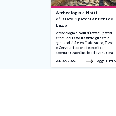
Archeologia e Notti
d’Estate: i parchi antichi del
Lazio
Archeologia e Notti d’Estate: i parchi
antichi del Lazio tra visite guidate e
spettacoli dal vivo Ostia Antica, Tivoli
e Cerveteri aprono i cancelli con
aperture straordinarie ed eventi serali
tra storia e suggestione. L’arte antica
Leggi Tutto
24/07/2026
incontra la magia delle serate estive.
Nel fine settimana, i principali parchi
archeologici del Lazio propongono
speciali aperture in […]