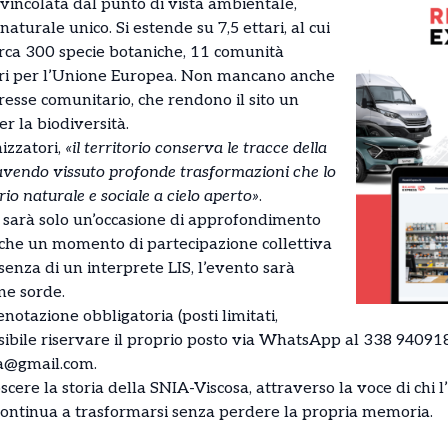
, vincolata dal punto di vista ambientale,
turale unico. Si estende su 7,5 ettari, al cui
circa 300 specie botaniche, 11 comunità
tari per l’Unione Europea. Non mancano anche
resse comunitario, che rendono il sito un
r la biodiversità.
izzatori,
«il territorio conserva le tracce della
r avendo vissuto profonde trasformazioni che lo
io naturale e sociale a cielo aperto»
.
n sarà solo un’occasione di approfondimento
nche un momento di partecipazione collettiva
esenza di un interprete LIS, l’evento sarà
ne sorde.
enotazione obbligatoria (posti limitati,
ibile riservare il proprio posto via WhatsApp al 338 94091
ma@gmail.com
.
cere la storia della SNIA-Viscosa, attraverso la voce di chi l’
e continua a trasformarsi senza perdere la propria memoria.