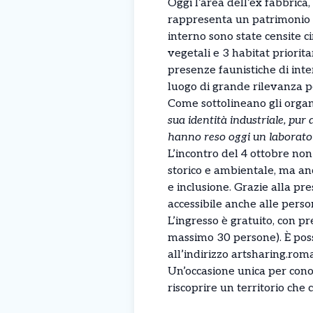
Oggi l’area dell’ex fabbrica
rappresenta un patrimonio na
interno sono state censite 
vegetali e 3 habitat priori
presenze faunistiche di inte
luogo di grande rilevanza pe
Come sottolineano gli organ
sua identità industriale, pu
hanno reso oggi un laborator
L’incontro del 4 ottobre no
storico e ambientale, ma a
e inclusione. Grazie alla pr
accessibile anche alle perso
L’ingresso è gratuito, con pr
massimo 30 persone). È poss
all’indirizzo
artsharing.ro
Un’occasione unica per conos
riscoprire un territorio ch