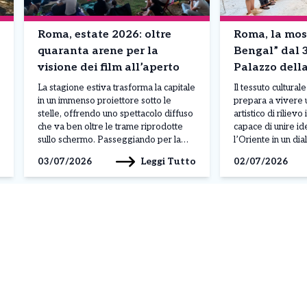
Roma, estate 2026: oltre
Roma, la mos
quaranta arene per la
Bengal” dal 3
visione dei film all’aperto
Palazzo della
La stagione estiva trasforma la capitale
Il tessuto culturale
in un immenso proiettore sotto le
prepara a vivere
stelle, offrendo uno spettacolo diffuso
artistico di riliev
che va ben oltre le trame riprodotte
capace di unire ide
sullo schermo. Passeggiando per la
l’Oriente in un di
città, l’arte cinematografica si fonde
al 19 luglio 2026, 
Leggi Tutto
03/07/2026
02/07/2026
con la maestosa bellezza dei paesaggi
suggestivo Palazz
romani, regalando scorci suggestivi
farà da cornice al
come il tramonto che accarezza la
intitolata Echoes 
Basilica di San Giovanni in […]
Peace Pilgrimage,