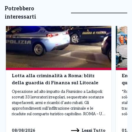
Potrebbero
interessarti
Lotta alla criminalità a Roma: blitz
Emer
della guardia di Finanza sul Litorale
quel
Operazione ad alto impatto da Fiumicino a Ladispoli:
*Roma,
scovati 33 lavoratori irregolari, sequestrate sostanze
sole:
stupefacenti, armi e ricambi d’auto rubati. Gli
stabi
approfondimenti sull’infiltrazione criminale e le
trasco
ricadute sul comparto turistico capitolino. ROMA – Un
sole 
maxi piano di controlli straordinari condotto su tutto il
stabil
litorale romano – da Fiumicino a Ladispoli, passando
Croce
Leggi Tutto
08/08/2026
01/0
per Fregene, Passoscuro e […]