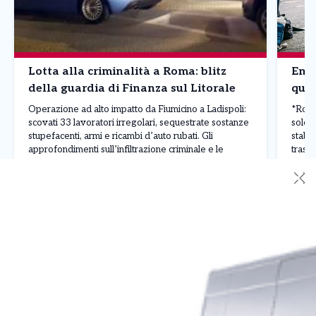
Lotta alla criminalità a Roma: blitz
Emer
della guardia di Finanza sul Litorale
quel
Operazione ad alto impatto da Fiumicino a Ladispoli:
*Roma,
scovati 33 lavoratori irregolari, sequestrate sostanze
sole:
stupefacenti, armi e ricambi d’auto rubati. Gli
stabi
approfondimenti sull’infiltrazione criminale e le
trasco
ricadute sul comparto turistico capitolino. ROMA – Un
sole 
✕
maxi piano di controlli straordinari condotto su tutto il
stabil
litorale romano – da Fiumicino a Ladispoli, passando
Croce
Leggi Tutto
08/08/2026
01/0
per Fregene, Passoscuro e […]