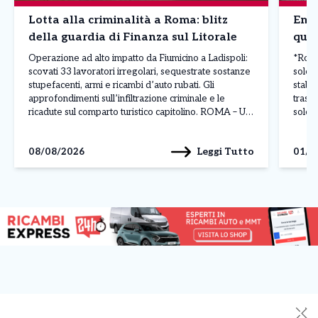
Lotta alla criminalità a Roma: blitz
Emer
della guardia di Finanza sul Litorale
quel
Operazione ad alto impatto da Fiumicino a Ladispoli:
*Roma,
scovati 33 lavoratori irregolari, sequestrate sostanze
sole:
stupefacenti, armi e ricambi d’auto rubati. Gli
stabi
approfondimenti sull’infiltrazione criminale e le
trasco
ricadute sul comparto turistico capitolino. ROMA – Un
sole 
maxi piano di controlli straordinari condotto su tutto il
stabil
litorale romano – da Fiumicino a Ladispoli, passando
Croce
Leggi Tutto
08/08/2026
01/0
per Fregene, Passoscuro e […]
✕