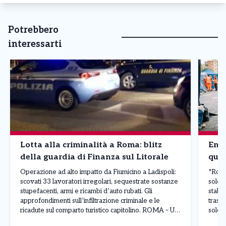
Potrebbero
interessarti
Lotta alla criminalità a Roma: blitz
Emer
della guardia di Finanza sul Litorale
quel
Operazione ad alto impatto da Fiumicino a Ladispoli:
*Roma,
scovati 33 lavoratori irregolari, sequestrate sostanze
sole:
stupefacenti, armi e ricambi d’auto rubati. Gli
stabi
approfondimenti sull’infiltrazione criminale e le
trasco
ricadute sul comparto turistico capitolino. ROMA – Un
sole 
maxi piano di controlli straordinari condotto su tutto il
stabil