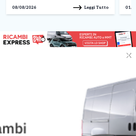
litorale romano – da Fiumicino a Ladispoli, passando
Croce
Leggi Tutto
08/08/2026
01/0
per Fregene, Passoscuro e […]
✕