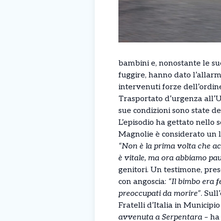
bambini e, nonostante le sue
fuggire, hanno dato l’allarm
intervenuti forze dell’ordin
Trasportato d’urgenza all’Um
sue condizioni sono state def
L’episodio ha gettato nello s
Magnolie è considerato un 
“Non è la prima volta che ac
è vitale, ma ora abbiamo pau
genitori. Un testimone, pre
con angoscia:
“Il bimbo era 
preoccupati da morire”
. Sul
Fratelli d’Italia in Municipi
avvenuta a Serpentara
– ha