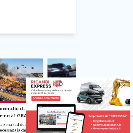
✕
ncendio di
Piano Anas per l’esodo
icino al GRA
estivo, sospesi l’80% dei
cantieri nel Lazio
la zona sud della
ecessaria la chiusura
Riaperti quasi 30 km di strade statali