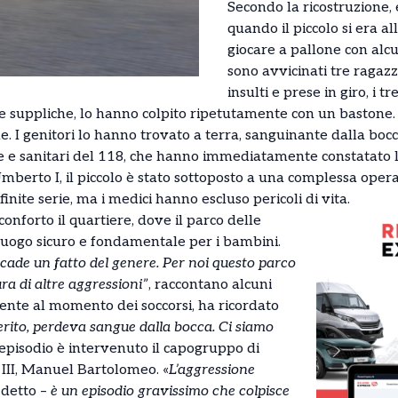
Secondo la ricostruzione, 
quando il piccolo si era a
giocare a pallone con alcu
sono avvicinati tre ragazz
insulti e prese in giro, i t
 suppliche, lo hanno colpito ripetutamente con un bastone. I
e. I genitori lo hanno trovato a terra, sanguinante dalla boc
e e sanitari del 118, che hanno immediatamente constatato la
berto I, il piccolo è stato sottoposto a una complessa opera
inite serie, ma i medici hanno escluso pericoli di vita.
conforto il quartiere, dove il parco delle
luogo sicuro e fondamentale per i bambini.
cade un fatto del genere. Per noi questo parco
ra di altre aggressioni”
, raccontano alcuni
sente al momento dei soccorsi, ha ricordato
ferito, perdeva sangue dalla bocca. Ci siamo
l’episodio è intervenuto il capogruppo di
o III, Manuel Bartolomeo. «
L’aggressione
 detto –
è un episodio gravissimo che colpisce