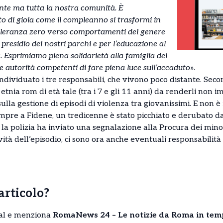
te ma tutta la nostra comunità. È
 di gioia come il compleanno si trasformi in
olleranza zero verso comportamenti del genere
presidio dei nostri parchi e per l’educazione al
à. Esprimiamo piena solidarietà alla famiglia del
le autorità competenti di fare piena luce sull’accaduto
».
ndividuato i tre responsabili, che vivono poco distante. Seco
tnia rom di età tale (tra i 7 e gli 11 anni) da renderli non i
ulla gestione di episodi di violenza tra giovanissimi. E non è 
empre a Fidene, un tredicenne è stato picchiato e derubato d
, la polizia ha inviato una segnalazione alla Procura dei min
avità dell’episodio, ci sono ora anche eventuali responsabilità 
’articolo?
cial e menziona
RomaNews 24 – Le notizie da Roma in tem