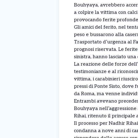
Bouhyaya, avrebbero accerch
a colpire la vittima con calc
provocando ferite profonde a
Gli amici del ferito, nel ten
peso e bussarono alla caser
Trasportato d’urgenza al Fa
prognosi riservata. Le ferite
sinistra, hanno lasciato una
La reazione delle forze dell
testimonianze e al riconosci
vittima, i carabinieri riusci
pressi di Ponte Sisto, dove f
da Roma, ma venne individua
Entrambi avevano precedenti,
Bouhyaya nell’aggressione s
Rihai, ritenuto il principale
Il processo per Nadhir Rihai 
condanna a nove anni di car