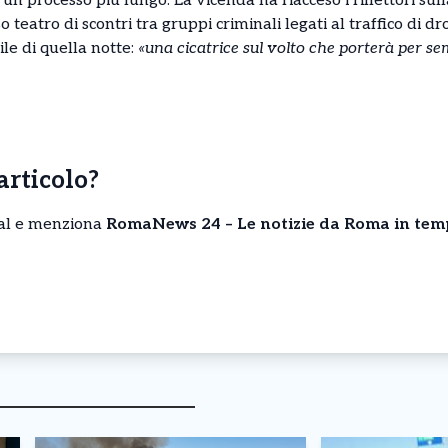
n processo più lungo. La vicenda ha riacceso i riflettori sull
eatro di scontri tra gruppi criminali legati al traffico di dr
ile di quella notte:
«una cicatrice sul volto che porterà per s
’articolo?
cial e menziona
RomaNews 24 – Le notizie da Roma in tem