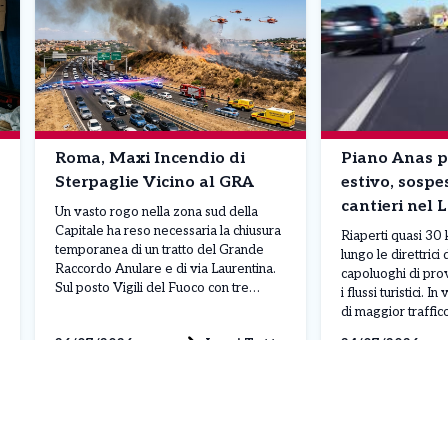
Roma, Maxi Incendio di
Piano Anas p
Sterpaglie Vicino al GRA
estivo, sospe
cantieri nel 
Un vasto rogo nella zona sud della
Capitale ha reso necessaria la chiusura
Riaperti quasi 30 
temporanea di un tratto del Grande
lungo le direttrici 
Raccordo Anulare e di via Laurentina.
capoluoghi di pro
Sul posto Vigili del Fuoco con tre
i flussi turistici. I
elicotteri, Protezione Civile e Forze
di maggior traffic
dell’Ordine. ROMA – Pomeriggio di
estive, prende il v
Leggi Tutto
26/07/2026
24/07/2026
pura emergenza sul fronte della
Sicura 2026” di A
viabilità e della sicurezza nel
l’intervento si tra
quadrante sud della […]
riduzione dei canti