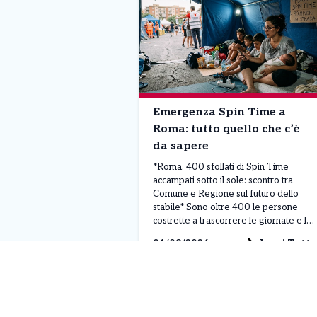
Emergenza Spin Time a
Roma: tutto quello che c’è
da sapere
*Roma, 400 sfollati di Spin Time
accampati sotto il sole: scontro tra
Comune e Regione sul futuro dello
stabile* Sono oltre 400 le persone
costrette a trascorrere le giornate e le
notti all’aperto, sotto il sole cocente di
Leggi Tutto
01/08/2026
Roma, dopo l’evacuazione dello
stabile occupato di Spin Time Labs, in
via di Santa Croce in Gerusalemme.
[…]