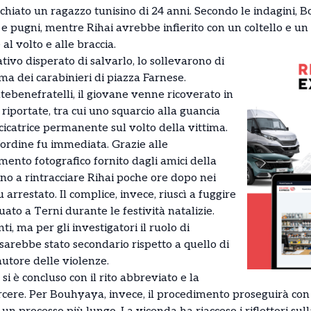
iato un ragazzo tunisino di 24 anni. Secondo le indagini, B
i e pugni, mentre Rihai avrebbe infierito con un coltello e un c
l volto e alle braccia.
tativo disperato di salvarlo, lo sollevarono di
ma dei carabinieri di piazza Farnese.
tebenefratelli, il giovane venne ricoverato in
 riportate, tra cui uno squarcio alla guancia
 cicatrice permanente sul volto della vittima.
’ordine fu immediata. Grazie alle
mento fotografico fornito dagli amici della
rono a rintracciare Rihai poche ore dopo nei
u arrestato. Il complice, invece, riuscì a fuggire
to a Terni durante le festività natalizie.
 ma per gli investigatori il ruolo di
arebbe stato secondario rispetto a quello di
 autore delle violenze.
si è concluso con il rito abbreviato e la
cere. Per Bouhyaya, invece, il procedimento proseguirà con 