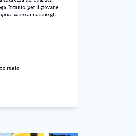
a sicurezza nei quartieri
oga. Intanto, per il giovane
empre»
, come annotano gli
po reale