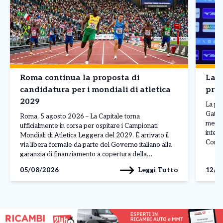
Roma continua la proposta di
Lazi
candidatura per i mondiali di atletica
pron
2029
La pr
Gattu
Roma, 5 agosto 2026 – La Capitale torna
messo 
ufficialmente in corsa per ospitare i Campionati
intend
Mondiali di Atletica Leggera del 2029. È arrivato il
Con u
via libera formale da parte del Governo italiano alla
calab
garanzia di finanziamento a copertura della
comple
candidatura di Roma, segnando il punto di svolta
Leggi Tutto
05/08/2026
12/0
dalla
decisivo nell’iter istituzionale. L’esito positivo del
confronto è […]