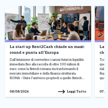
La start up Rent2Cash chiude un maxi-
La s
round e punta all’Europa
che 
Dall’intuizione di convertire i canoni futuri in liquidità
Tra le
immediata fino alla raccolta di oltre 100 milioni di
quella
euro: come la fintech romana sta trasformando il
dall’
mercato immobiliare e della finanza strutturata.
Rugge
ROMA – Unire l’universo proptech a quello fintech
quasi 
per risolvere una delle criticità storiche del patrimonio
produt
immobiliare italiano: la rigidità dei flussi di cassa […]
ha sc
Leggi Tutto
08/08/2026
07/0