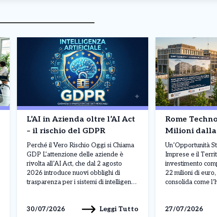
L’AI in Azienda oltre l’AI Act
Rome Techno
– il rischio del GDPR
Milioni dalla
Perché il Vero Rischio Oggi si Chiama
Un’Opportunità St
GDP L’attenzione delle aziende è
Imprese e il Terri
rivolta all’AI Act, che dal 2 agosto
investimento comp
2026 introduce nuovi obblighi di
22 milioni di euro, 
trasparenza per i sistemi di intelligenza
consolida come l’
artificiale. Tuttavia, il rischio più
per il trasferiment
concreto per chi integra chatbot e
crescita delle PMI 
Leggi Tutto
30/07/2026
27/07/2026
agenti conversazionali nei propri
capitali in Italia. 