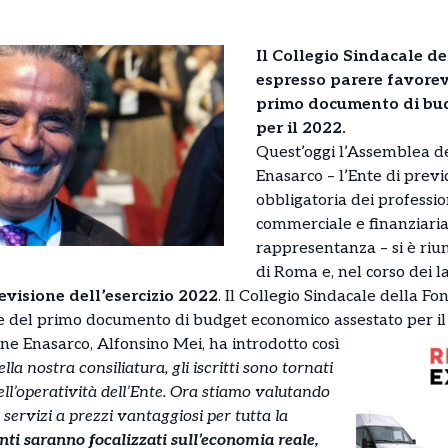
Il Collegio Sindacale d
espresso parere favorev
primo documento di bu
per il 2022.
Quest’oggi l’Assemblea d
Enasarco – l’Ente di prev
obbligatoria dei professio
commerciale e finanziaria
rappresentanza – si è riun
di Roma e, nel corso dei l
evisione dell’esercizio 2022
. Il Collegio Sindacale della F
e del primo documento di budget economico assestato per il
ne Enasarco, Alfonsino Mei, ha introdotto così
lla nostra consiliatura, gli iscritti sono tornati
dell’operatività dell’Ente. Ora stiamo valutando
 servizi a prezzi vantaggiosi per tutta la
nti saranno focalizzati sull’economia reale,