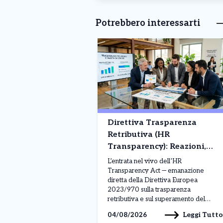
Potrebbero interessarti
Direttiva Trasparenza
Retributiva (HR
Transparency): Reazioni,
Obblighi e Confronto
L’entrata nel vivo dell’HR
Europeo
Transparency Act — emanazione
diretta della Direttiva Europea
2023/970 sulla trasparenza
retributiva e sul superamento del
divario retributivo di genere (gender
Leggi Tutto
04/08/2026
pay gap) — sta ridisegnando le