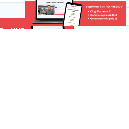
il mondo
prodotti agroalimentari freschi e di
 startup e […]
qualità proveniente dalle aziende
agricole e zootecniche del territorio.
La misura punta a rafforzare […]
Risorse
 una segnalazione