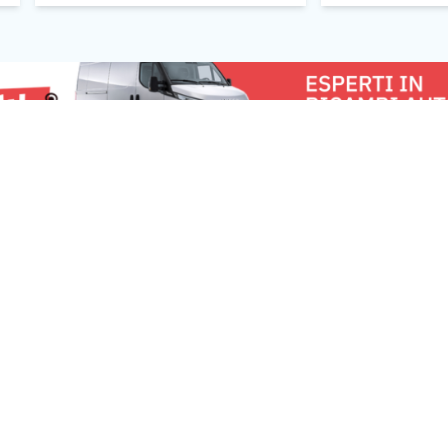
processi resta oggi il GDPR (General
rassicurante per 
Data Protection Regulation), il
imprenditoriale, le
regolamento europeo entrato […]
u:
RomaNews 24
Lavora con noi
Fai