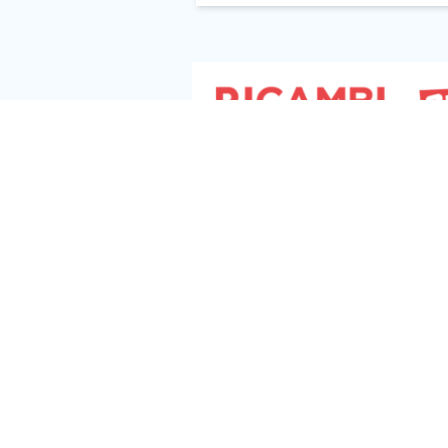
strategie di reclutamento, gestione e
compensation all’interno del panorama
aziendale italiano ed europeo. Con la
scadenza per il recepimento nazionale
fissata per giugno 2026, […]
Seguici s