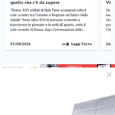
quello che c’è da sapere
Vici
*Roma, 400 sfollati di Spin Time accampati sotto il
Un va
sole: scontro tra Comune e Regione sul futuro dello
necess
stabile* Sono oltre 400 le persone costrette a
Grand
trascorrere le giornate e le notti all’aperto, sotto il
posto 
sole cocente di Roma, dopo l’evacuazione dello
Civil
stabile occupato di Spin Time Labs, in via di Santa
pura e
Croce in Gerusalemme. […]
sicur
Leggi Tutto
01/08/2026
26/0
✕