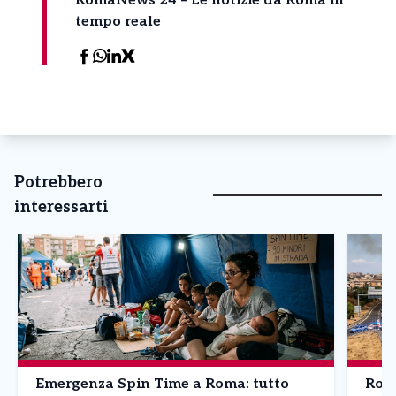
RomaNews 24 – Le notizie da Roma in
tempo reale
Potrebbero
interessarti
Emergenza Spin Time a Roma: tutto
Roma