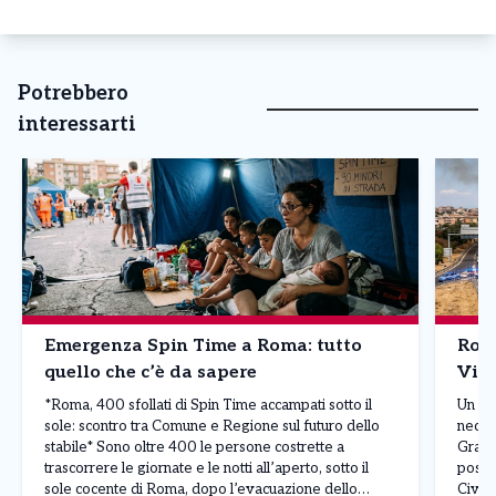
Potrebbero
interessarti
Emergenza Spin Time a Roma: tutto
Roma
quello che c’è da sapere
Vici
*Roma, 400 sfollati di Spin Time accampati sotto il
Un va
sole: scontro tra Comune e Regione sul futuro dello
necess
stabile* Sono oltre 400 le persone costrette a
Grand
trascorrere le giornate e le notti all’aperto, sotto il
posto 
sole cocente di Roma, dopo l’evacuazione dello
Civil