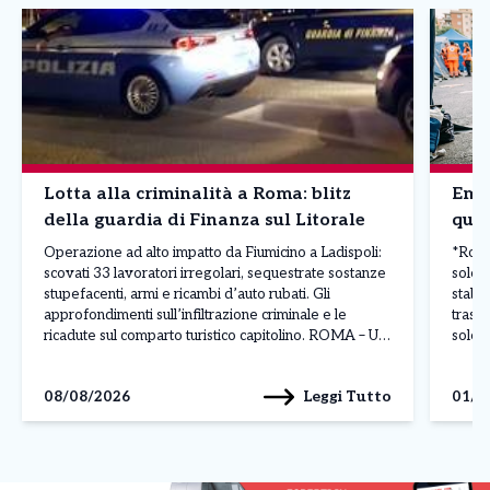
Lotta alla criminalità a Roma: blitz
Emer
della guardia di Finanza sul Litorale
quel
Operazione ad alto impatto da Fiumicino a Ladispoli:
*Roma,
scovati 33 lavoratori irregolari, sequestrate sostanze
sole:
stupefacenti, armi e ricambi d’auto rubati. Gli
stabi
approfondimenti sull’infiltrazione criminale e le
trasco
ricadute sul comparto turistico capitolino. ROMA – Un
sole 
maxi piano di controlli straordinari condotto su tutto il
stabil
litorale romano – da Fiumicino a Ladispoli, passando
Croce
Leggi Tutto
08/08/2026
01/0
per Fregene, Passoscuro e […]