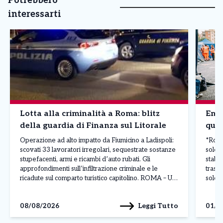
Potrebbero
interessarti
Lotta alla criminalità a Roma: blitz
Emer
della guardia di Finanza sul Litorale
quel
Operazione ad alto impatto da Fiumicino a Ladispoli:
*Roma,
scovati 33 lavoratori irregolari, sequestrate sostanze
sole:
stupefacenti, armi e ricambi d’auto rubati. Gli
stabi
approfondimenti sull’infiltrazione criminale e le
trasco
ricadute sul comparto turistico capitolino. ROMA – Un
sole 
maxi piano di controlli straordinari condotto su tutto il
stabil
litorale romano – da Fiumicino a Ladispoli, passando
Croce
Leggi Tutto
08/08/2026
01/0
per Fregene, Passoscuro e […]