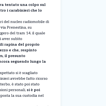
va tentato una colpo sul
tro i carabinieri che lo
eri del nucleo radiomobile di
via Prenestina, su
gero del tram 14, il quale
di aver subìto
di rapina del proprio
zzo e che, respinto
m, il presunto
ancora seguendo lungo la
sospettato si è scagliato
nieri avrebbe fatto ricorso
terbo, è stato poi stato
esioni personali,
si è poi
sposta la sua custodia nel