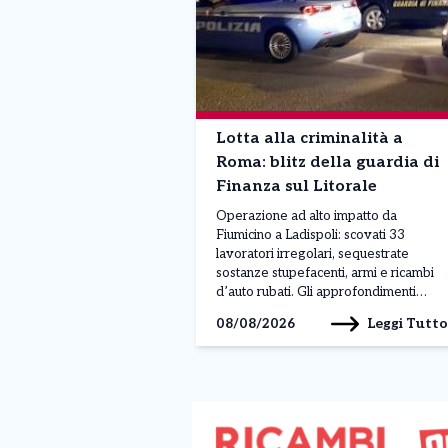
Lotta alla criminalità a
Roma: blitz della guardia di
Finanza sul Litorale
Operazione ad alto impatto da
Fiumicino a Ladispoli: scovati 33
lavoratori irregolari, sequestrate
sostanze stupefacenti, armi e ricambi
d’auto rubati. Gli approfondimenti
sull’infiltrazione criminale e le ricadute
Leggi Tutto
08/08/2026
sul comparto turistico capitolino.
ROMA – Un maxi piano di controlli
straordinari condotto su tutto il litorale
romano – da Fiumicino a Ladispoli,
passando per Fregene, Passoscuro e
[…]