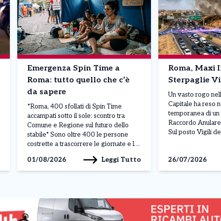
Emergenza Spin Time a
Roma, Maxi I
Roma: tutto quello che c’è
Sterpaglie V
da sapere
Un vasto rogo nel
Capitale ha reso n
*Roma, 400 sfollati di Spin Time
temporanea di un 
accampati sotto il sole: scontro tra
Raccordo Anulare 
Comune e Regione sul futuro dello
Sul posto Vigili d
stabile* Sono oltre 400 le persone
elicotteri, Protez
costrette a trascorrere le giornate e le
dell’Ordine. ROM
notti all’aperto, sotto il sole cocente di
Leggi Tutto
01/08/2026
26/07/2026
pura emergenza su
Roma, dopo l’evacuazione dello
viabilità e della s
stabile occupato di Spin Time Labs, in
quadrante sud del
via di Santa Croce in Gerusalemme.
[…]