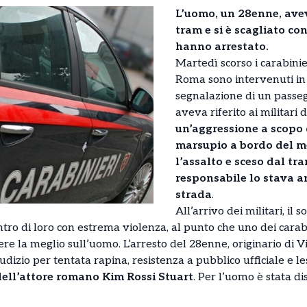
L’uomo, un 28enne, ave
tram e si è scagliato con
hanno arrestato.
Martedì scorso i carabini
Roma sono intervenuti in 
segnalazione di un passeg
aveva riferito ai militari 
un’aggressione a scopo 
marsupio a bordo del me
l’assalto e sceso dal tra
responsabile lo stava 
strada
.
All’arrivo dei militari, il 
o di loro con estrema violenza, al punto che uno dei carabi
re la meglio sull’uomo. L’arresto del 28enne, originario di Vi
iudizio per tentata rapina, resistenza a pubblico ufficiale e l
 dell’attore romano Kim Rossi Stuart
. Per l’uomo è stata di