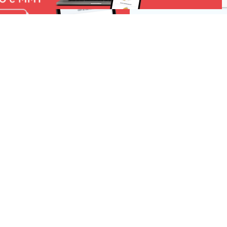
Risorse
 una segnalazione
r la tua pubblicità