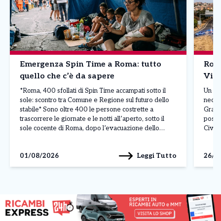
Emergenza Spin Time a Roma: tutto
Roma
quello che c’è da sapere
Vici
*Roma, 400 sfollati di Spin Time accampati sotto il
Un va
sole: scontro tra Comune e Regione sul futuro dello
necess
stabile* Sono oltre 400 le persone costrette a
Grand
trascorrere le giornate e le notti all’aperto, sotto il
posto 
sole cocente di Roma, dopo l’evacuazione dello
Civil
stabile occupato di Spin Time Labs, in via di Santa
pura e
Croce in Gerusalemme. […]
sicur
Leggi Tutto
01/08/2026
26/0