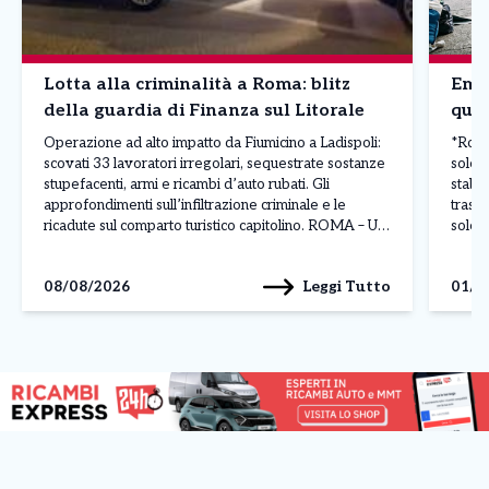
Lotta alla criminalità a Roma: blitz
Emer
della guardia di Finanza sul Litorale
quel
Operazione ad alto impatto da Fiumicino a Ladispoli:
*Roma,
scovati 33 lavoratori irregolari, sequestrate sostanze
sole:
stupefacenti, armi e ricambi d’auto rubati. Gli
stabi
approfondimenti sull’infiltrazione criminale e le
trasco
ricadute sul comparto turistico capitolino. ROMA – Un
sole 
maxi piano di controlli straordinari condotto su tutto il
stabil
litorale romano – da Fiumicino a Ladispoli, passando
Croce
Leggi Tutto
08/08/2026
01/0
per Fregene, Passoscuro e […]