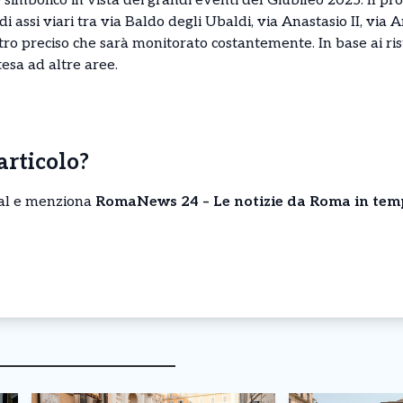
simbolico in vista dei grandi eventi del Giubileo 2025. Il p
i assi viari tra via Baldo degli Ubaldi, via Anastasio II, via 
o preciso che sarà monitorato costantemente. In base ai risu
esa ad altre aree.
’articolo?
cial e menziona
RomaNews 24 – Le notizie da Roma in tem