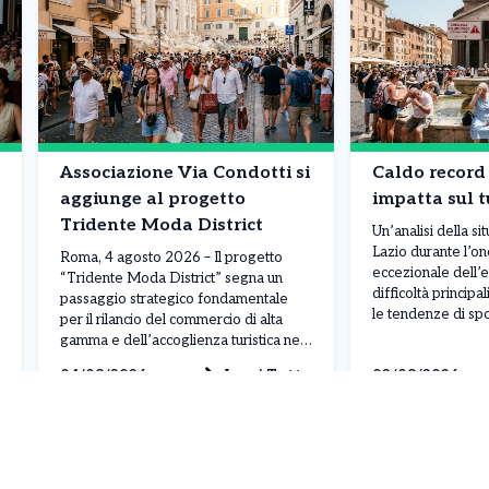
Associazione Via Condotti si
Caldo record
aggiunge al progetto
impatta sul 
Tridente Moda District
Un’analisi della s
Lazio durante l’on
Roma, 4 agosto 2026 – Il progetto
eccezionale dell’e
“Tridente Moda District” segna un
difficoltà principal
passaggio strategico fondamentale
le tendenze di sp
per il rilancio del commercio di alta
difficoltà dei turis
gamma e dell’accoglienza turistica nel
caldo record Con
centro storico della Capitale. Con la
Leggi Tutto
04/08/2026
03/08/2026
percepite costant
firma dell’intesa siglata il 31 luglio tra
39°C e picchi oltr
Confcommercio Roma e
giugno e luglio, […
l’Associazione Via Condotti, anche i
commercianti e i grandi brand della
celebre […]