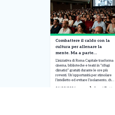
Combattere il caldo con la
cultura per allenare la
mente. Ma a parte
adeguarci?
L’iniziativa di Roma Capitale trasforma
cinema, biblioteche e teatri in “rifugi
climatici” gratuiti durante le ore più
roventi. Un’opportunità per stimolare
l’intelletto ed evitare l’isolamento, che
solleva però interrogativi sulle
Leggi Tutto
01/08/2026
soluzioni strutturali a lungo termine. Di
fronte a un’estate capitolina che non dà
tregua, la ricetta per sopravvivere alle
ore più calde passa per il […]