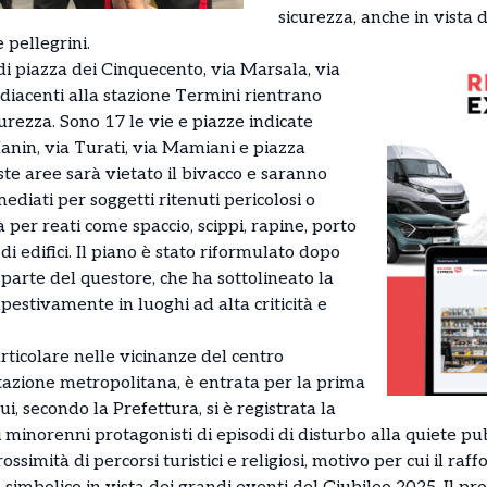
sicurezza, anche in vista 
e pellegrini.
di piazza dei Cinquecento, via Marsala, via
diacenti alla stazione Termini rientrano
rezza. Sono 17 le vie e piazze indicate
Manin, via Turati, via Mamiani e piazza
ste aree sarà vietato il bivacco e saranno
diati per soggetti ritenuti pericolosi o
tà per reati come spaccio, scippi, rapine, porto
i edifici. Il piano è stato riformulato dopo
parte del questore, che ha sottolineato la
pestivamente in luoghi ad alta criticità e
articolare nelle vicinanze del centro
azione metropolitana, è entrata per la prima
ui, secondo la Prefettura, si è registrata la
 minorenni protagonisti di episodi di disturbo alla quiete pubb
rossimità di percorsi turistici e religiosi, motivo per cui il r