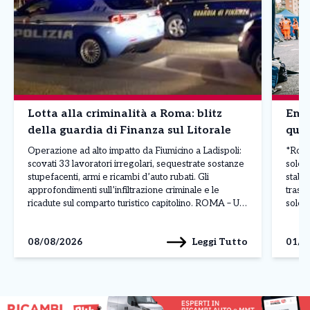
Lotta alla criminalità a Roma: blitz
Emer
della guardia di Finanza sul Litorale
quel
Operazione ad alto impatto da Fiumicino a Ladispoli:
*Roma,
scovati 33 lavoratori irregolari, sequestrate sostanze
sole:
stupefacenti, armi e ricambi d’auto rubati. Gli
stabi
approfondimenti sull’infiltrazione criminale e le
trasco
ricadute sul comparto turistico capitolino. ROMA – Un
sole 
maxi piano di controlli straordinari condotto su tutto il
stabil
litorale romano – da Fiumicino a Ladispoli, passando
Croce
Leggi Tutto
08/08/2026
01/0
per Fregene, Passoscuro e […]