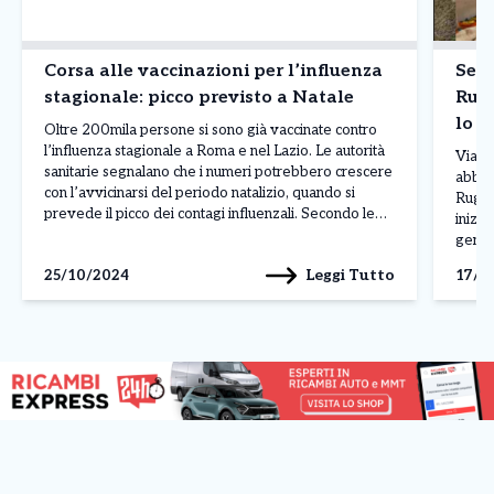
Corsa alle vaccinazioni per l’influenza
Senz
stagionale: picco previsto a Natale
Rugb
lo 
Oltre 200mila persone si sono già vaccinate contro
l’influenza stagionale a Roma e nel Lazio. Le autorità
Via l
sanitarie segnalano che i numeri potrebbero crescere
abband
con l’avvicinarsi del periodo natalizio, quando si
Rugby
prevede il picco dei contagi influenzali. Secondo le
inizia
stime degli esperti, fino al 40% dei cittadini romani
genna
potrebbe essere colpito dal virus entro i […]
conflu
Leggi Tutto
25/10/2024
17/0
poliz
dell’