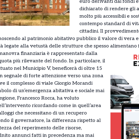
euro derivanti dai fondi e
dichiarato di rendere gli a
molto più accessibili e sos
contempo standard di vita 
cittadini. Il provvediment
noscendo al patrimonio abitativo pubblico il valore di vera e
cità legate alla vetustà delle strutture che spesso alimentano
 manovra finanziaria è rappresentato dalla
quota più rilevante del fondo. In particolare, il
ituato nel Municipio V, beneficerà di oltre 15
i un segnale di forte attenzione verso una zona
e il complesso di viale Giorgio Morandi
bolo di un’emergenza abitativa e sociale mai
 Regione, Francesco Rocca, ha voluto
ell’intervento ricordando come in quell’area
 alloggi che necessitano di un recupero
ndo il governatore, la differenza rispetto al
tezza del reperimento delle risorse,
inito annunci fatti in precedenza ma mai