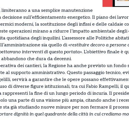
 si limiteranno a una semplice manutenzione
decisione sull’efficientamento energetico. Il piano dei lavori 
ermici moderni, la sostituzione degli infissi e delle caldaie c
Queste operazioni mirano a ridurre l’impatto ambientale degli 
ita quotidiana degli inquilini. L’assessore alle Politiche abitat
l’amministrazione sia quello di «
restituire decoro a persone 
pettavano interventi di questa portata
». L’obiettivo finale è q
i abbandono che dura da decenni.
perativa dei cantieri, la Regione ha anche previsto un fondo s
e al supporto amministrativo. Questo passaggio tecnico, ev
lilli, servirà a garantire che le opere possano effettivament
lauso di diverse figure istituzionali, tra cui Fabio Rampelli, i
 rappresenti la fine di un lungo periodo di incuria. Il presid
lo una parte di una visione più ampia, citando anche i recent
e sta già studiando nuove misure per non fermare il process
ortare dignità in quel quadrante della città in cui crediamo mo