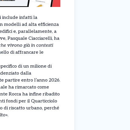
include infatti la
on modelli ad alta efficienza
edifici e, parallelamente, a
ive, Pasquale Ciacciarelli, ha
che vivono già in contesti
uello di affrancare le
pecifico di un milione di
idenziato dalla
e partire entro l’anno 2026.
l quale ha rimarcato come
ente Rocca ha infine ribadito
i fondi per il Quarticciolo
o di riscatto urbano, perché
lto
».