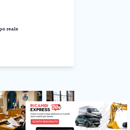
po reale
✕