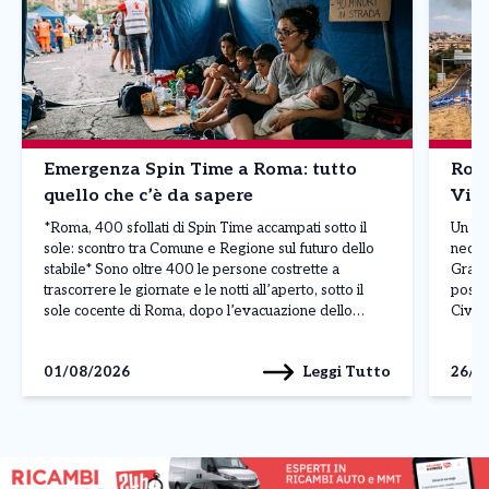
Emergenza Spin Time a Roma: tutto
Roma
quello che c’è da sapere
Vici
*Roma, 400 sfollati di Spin Time accampati sotto il
Un va
sole: scontro tra Comune e Regione sul futuro dello
necess
stabile* Sono oltre 400 le persone costrette a
Grand
trascorrere le giornate e le notti all’aperto, sotto il
posto 
sole cocente di Roma, dopo l’evacuazione dello
Civil
stabile occupato di Spin Time Labs, in via di Santa
pura e
Croce in Gerusalemme. […]
sicur
Leggi Tutto
01/08/2026
26/0