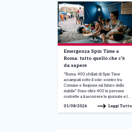
Emergenza Spin Time a
Roma: tutto quello che c’è
da sapere
*Roma, 400 sfollati di Spin Time
accampati sotto il sole: scontro tra
Comune e Regione sul futuro dello
stabile* Sono oltre 400 le persone
costrette a trascorrere le giornate e le
notti all’aperto, sotto il sole cocente di
Leggi Tutto
01/08/2026
Roma, dopo l’evacuazione dello
stabile occupato di Spin Time Labs, in
via di Santa Croce in Gerusalemme.
[…]