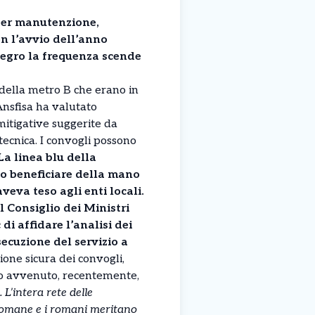
per manutenzione,
n l’avvio dell’anno
ntegro la frequenza scende
 della metro B che erano in
nsfisa ha valutato
itigative suggerite da
ecnica. I convogli possono
La linea blu della
o beneficiare della mano
veva teso agli enti locali.
il Consiglio dei Ministri
di affidare l’analisi dei
secuzione del servizio a
zione sicura dei convogli,
nto avvenuto, recentemente,
 L’intera rete delle
omane e i romani meritano