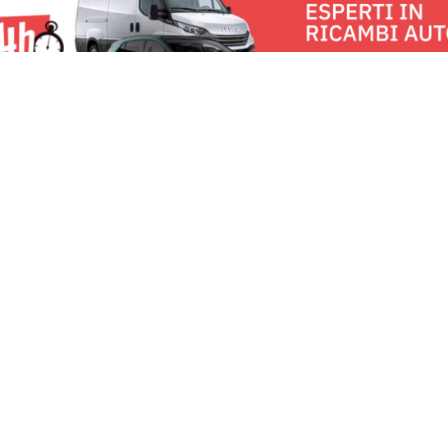
u:
RomaNews 24
Lavora con noi
Fai
Contattaci
Pe
Chi Siamo