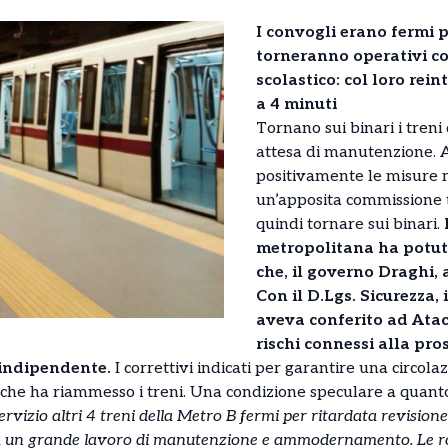
I convogli erano fermi 
torneranno operativi co
scolastico: col loro rei
a 4 minuti
Tornano sui binari i treni
attesa di manutenzione. A
positivamente le misure m
un’apposita commissione t
quindi tornare sui binari.
metropolitana ha potut
che, il governo Draghi, a
Con il D.Lgs. Sicurezza, 
aveva conferito ad Atac 
rischi connessi alla pro
indipendente.
I correttivi indicati per garantire una circola
sa che ha riammesso i treni. Una condizione speculare a qua
rvizio altri 4 treni della Metro B fermi per ritardata revisione.
 a un grande lavoro di manutenzione e ammodernamento. Le r