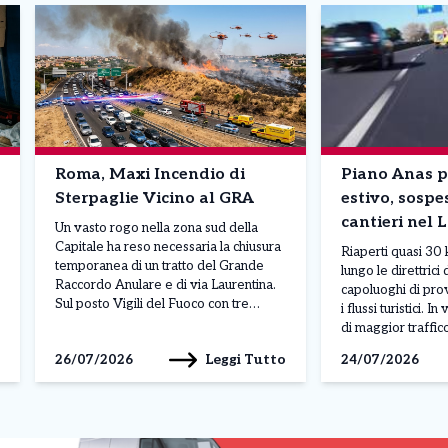
Roma, Maxi Incendio di
Piano Anas p
Sterpaglie Vicino al GRA
estivo, sospe
cantieri nel 
Un vasto rogo nella zona sud della
Capitale ha reso necessaria la chiusura
Riaperti quasi 30 
temporanea di un tratto del Grande
lungo le direttrici 
Raccordo Anulare e di via Laurentina.
capoluoghi di pro
Sul posto Vigili del Fuoco con tre
i flussi turistici. I
elicotteri, Protezione Civile e Forze
di maggior traffic
dell’Ordine. ROMA – Pomeriggio di
estive, prende il v
Leggi Tutto
26/07/2026
24/07/2026
pura emergenza sul fronte della
Sicura 2026” di A
viabilità e della sicurezza nel
l’intervento si tra
quadrante sud della […]
riduzione dei canti