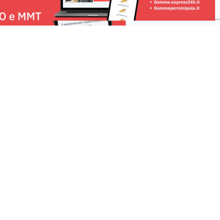
Risorse
 una segnalazione
r la tua pubblicità