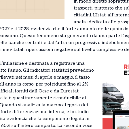
in modo diretto soprattutt
trasporti, piuttosto che s
cittadini. L’Istat, all’inte
analisi dedicata alle pros
 2027 e il 2028, evidenzia che il forte aumento delle quotazio
al consumo. Questo fenomeno sta generando da una parte l’asp
delle banche centrali, e dall’altra un progressivo indebolimen
n inevitabili ripercussioni negative sul livello complessivo d
l’inflazione è destinata a registrare una
utto l’anno. Gli indicatori statistici prevedono
ilevati nei mesi di aprile e maggio, il tasso
ll’anno in corso, per poi ridursi fino al 2%
fficiali forniti dall’Ocse e da Eurostat
ita è quasi interamente riconducibile ai
. Quando si analizza la macrocategoria dei
orte differenziazione interna, e lo studio
vita evidenzia che la componente legata ai
il 60% sull’intero comparto. La seconda voce