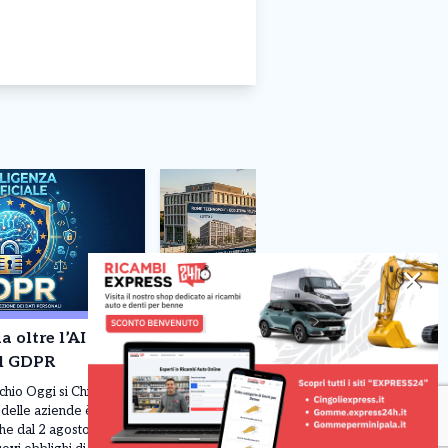
✕
a oltre l’AI Act
Rome Technopole: Nuovi 15
del GDPR
Milioni dalla Regione Lazio.
schio Oggi si Chiama
Un’Opportunità Straordinaria per le
delle aziende è
Imprese e il Territorio Con un
 che dal 2 agosto
investimento complessivo che sale a