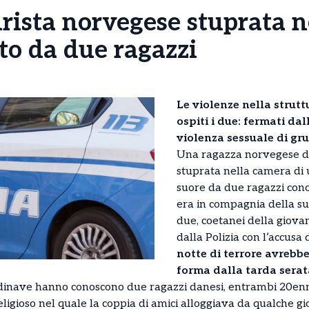
urista norvegese stuprata 
to da due ragazzi
Le violenze nella strutt
ospiti i due: fermati dal
violenza sessuale di gr
Una ragazza norvegese di
stuprata nella camera di u
suore da due ragazzi con
era in compagnia della su
due, coetanei della giovan
dalla Polizia con l’accusa
notte di terrore avrebb
forma dalla tarda serat
inave hanno conoscono due ragazzi danesi, entrambi 20enni,
eligioso nel quale la coppia di amici alloggiava da qualche g