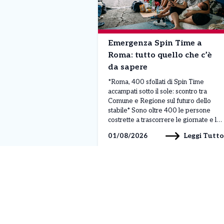
Emergenza Spin Time a
Roma: tutto quello che c’è
da sapere
*Roma, 400 sfollati di Spin Time
accampati sotto il sole: scontro tra
Comune e Regione sul futuro dello
stabile* Sono oltre 400 le persone
costrette a trascorrere le giornate e le
notti all’aperto, sotto il sole cocente di
Leggi Tutto
01/08/2026
Roma, dopo l’evacuazione dello
stabile occupato di Spin Time Labs, in
via di Santa Croce in Gerusalemme.
[…]