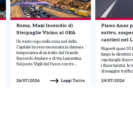
Roma, Maxi Incendio di
Piano Anas p
Sterpaglie Vicino al GRA
estivo, sospe
cantieri nel 
Un vasto rogo nella zona sud della
Capitale ha reso necessaria la chiusura
Riaperti quasi 30 
temporanea di un tratto del Grande
lungo le direttrici 
Raccordo Anulare e di via Laurentina.
capoluoghi di pro
Sul posto Vigili del Fuoco con tre
i flussi turistici. I
elicotteri, Protezione Civile e Forze
di maggior traffic
dell’Ordine. ROMA – Pomeriggio di
estive, prende il v
Leggi Tutto
26/07/2026
24/07/2026
pura emergenza sul fronte della
Sicura 2026” di A
viabilità e della sicurezza nel
l’intervento si tra
quadrante sud della […]
riduzione dei canti