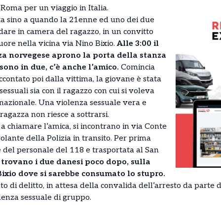
Roma per un viaggio in Italia.
ta sino a quando la 21enne ed uno dei due
dare in camera del ragazzo, in un convitto
uore nella vicina via Nino Bixio.
Alle 3:00 il
za norvegese aprono la porta della stanza
ono in due, c’è anche l’amico.
Comincia
contato poi dalla vittima, la giovane è stata
essuali sia con il ragazzo con cui si voleva
nnazionale. Una violenza sessuale vera e
ragazza non riesce a sottrarsi.
 a chiamare l’amica, si incontrano in via Conte
lante della Polizia in transito. Per prima
e del personale del 118 e trasportata al San
i trovano i due danesi poco dopo, sulla
Bixio dove si sarebbe consumato lo stupro.
to di delitto, in attesa della convalida dell’arresto da parte d
lenza sessuale di gruppo.