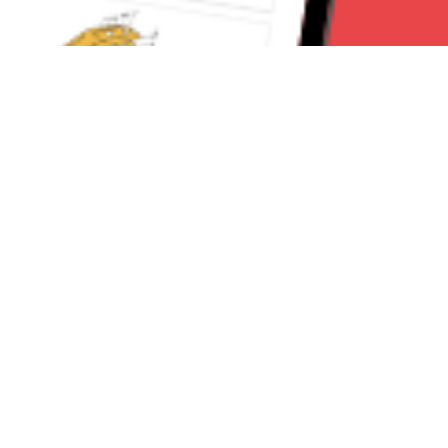
Seguici su:
RomaNews 24
Lavora con noi
Contattaci
Chi Siamo