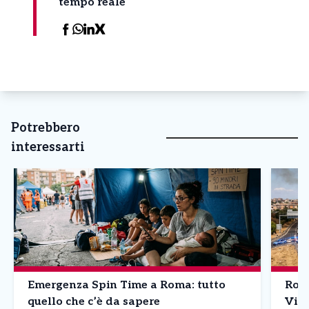
tempo reale
Potrebbero
interessarti
Emergenza Spin Time a Roma: tutto
Roma
quello che c’è da sapere
Vici