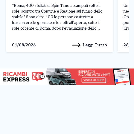
*Roma, 400 sfollati di Spin Time accampati sotto il
Un va
sole: scontro tra Comune e Regione sul futuro dello
necess
stabile* Sono oltre 400 le persone costrette a
Grand
trascorrere le giornate e le notti all’aperto, sotto il
posto 
sole cocente di Roma, dopo l’evacuazione dello
Civil
stabile occupato di Spin Time Labs, in via di Santa
pura e
Croce in Gerusalemme. […]
sicur
Leggi Tutto
01/08/2026
26/0