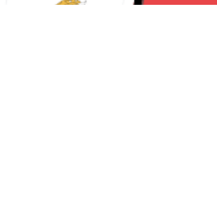
Seguici su:
RomaNews 24
Lavora con noi
Contattaci
Chi Siamo