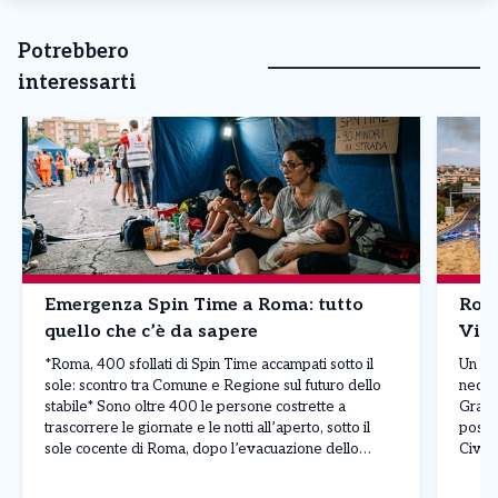
Potrebbero
interessarti
Emergenza Spin Time a Roma: tutto
Roma
quello che c’è da sapere
Vici
*Roma, 400 sfollati di Spin Time accampati sotto il
Un va
sole: scontro tra Comune e Regione sul futuro dello
necess
stabile* Sono oltre 400 le persone costrette a
Grand
trascorrere le giornate e le notti all’aperto, sotto il
posto 
sole cocente di Roma, dopo l’evacuazione dello
Civil
stabile occupato di Spin Time Labs, in via di Santa
pura e
Croce in Gerusalemme. […]
sicur