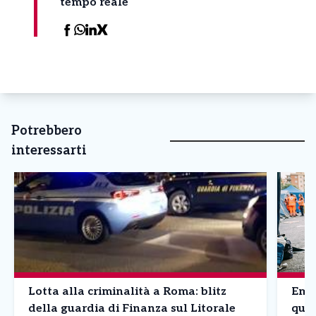
tempo reale
Potrebbero
interessarti
Lotta alla criminalità a Roma: blitz
Emer
della guardia di Finanza sul Litorale
quel