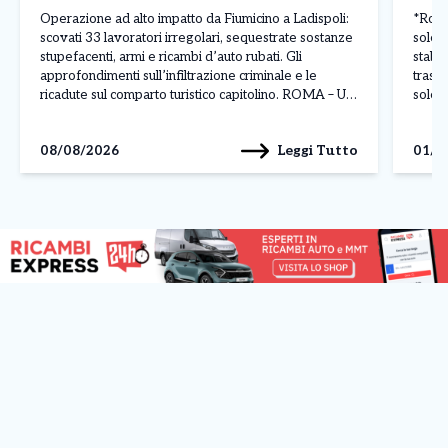
Operazione ad alto impatto da Fiumicino a Ladispoli:
*Roma,
scovati 33 lavoratori irregolari, sequestrate sostanze
sole:
stupefacenti, armi e ricambi d’auto rubati. Gli
stabi
approfondimenti sull’infiltrazione criminale e le
trasco
ricadute sul comparto turistico capitolino. ROMA – Un
sole 
maxi piano di controlli straordinari condotto su tutto il
stabil
litorale romano – da Fiumicino a Ladispoli, passando
Croce
Leggi Tutto
08/08/2026
01/0
per Fregene, Passoscuro e […]